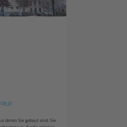
UFRUF
us denen Sie gebaut sind: Sie
 schlummern, die die meisten