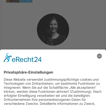
Lara Valsamidis
Text
· Medien & Kulturwissenschaftlerin
· Kultur & Projektarbeit
· Copy & Content Writerin
· Bloggerin MG anders sehen
· Buch & Musiknerd