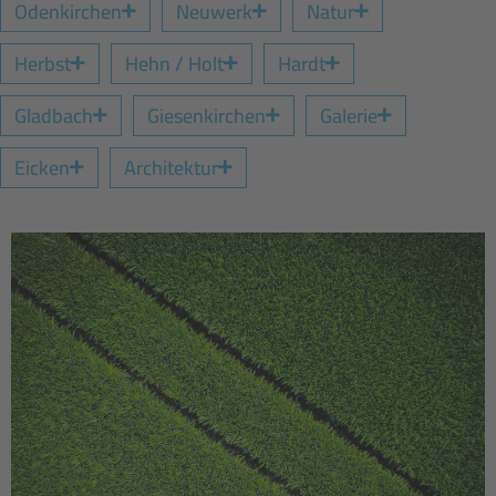
Odenkirchen
Neuwerk
Natur
Herbst
Hehn / Holt
Hardt
Gladbach
Giesenkirchen
Galerie
Eicken
Architektur