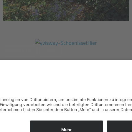
Giesenkirchen
Herbst
Natur
Eingeschneiter Bulle
Giesenkirchen
Natur
Giesenkirchen
Natur
Sonnenuntergang
Giesenkirchen