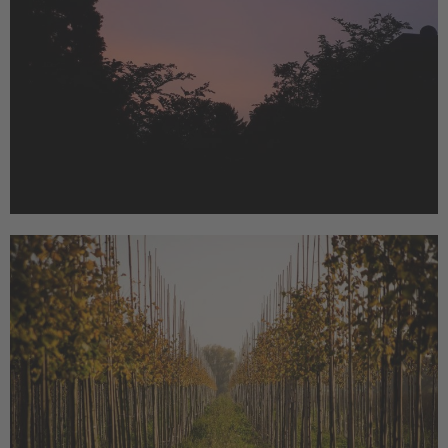
Burggraben bei Haus Horst
Giesenkirchen
Natur