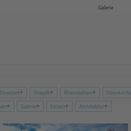
Galerie
Streetart
Rheydt
Rheindahlen
Odenkirch
hen
Galerie
Eicken
Architektur