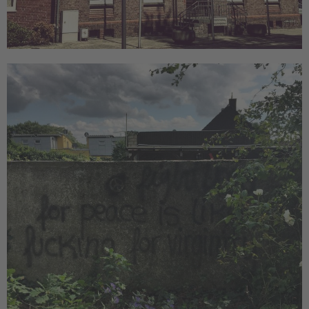
Giesenkirchen
Natur
Erntedank