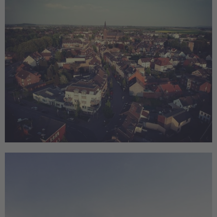
Lost Place
Giesenkirchen
Natur
Lilatraum