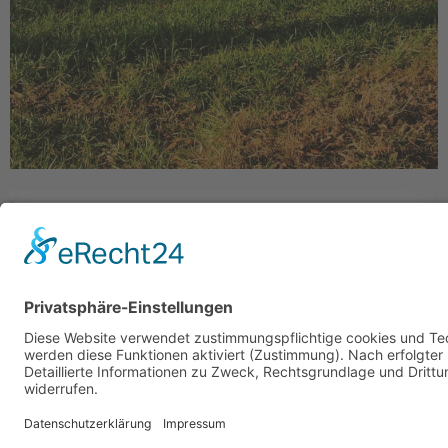
Giesenkirchen
Streetart
Sonnenwolken
Feldidylle