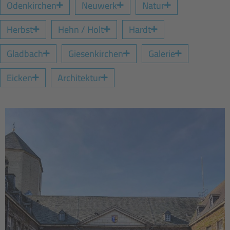
Odenkirchen
Neuwerk
Natur
Herbst
Hehn / Holt
Hardt
Gladbach
Giesenkirchen
Galerie
Eicken
Architektur