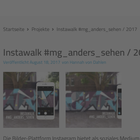
Startseite
Projekte
Instawalk #mg_anders_sehen / 2017
Instawalk #mg_anders_sehen / 
Veröffentlicht
August 18, 2017
von
Hannah von Dahlen
Die Bilder-Plattform Instagram bietet als soziales Medium