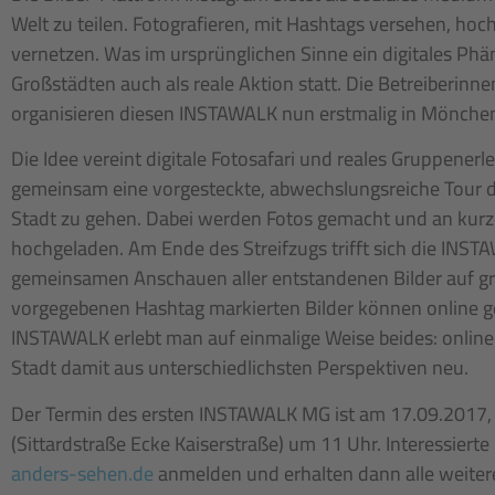
Welt zu teilen. Fotografieren, mit Hashtags versehen, ho
vernetzen. Was im ursprünglichen Sinne ein digitales Phän
Großstädten auch als reale Aktion statt. Die Betreiberinn
organisieren diesen INSTAWALK nun erstmalig in Mönche
Die Idee vereint digitale Fotosafari und reales Gruppenerl
gemeinsam eine vorgesteckte, abwechslungsreiche Tour 
Stadt zu gehen. Dabei werden Fotos gemacht und an kur
hochgeladen. Am Ende des Streifzugs trifft sich die INS
gemeinsamen Anschauen aller entstandenen Bilder auf g
vorgegebenen Hashtag markierten Bilder können online 
INSTAWALK erlebt man auf einmalige Weise beides: online
Stadt damit aus unterschiedlichsten Perspektiven neu.
Der Termin des ersten INSTAWALK MG ist am 17.09.2017, 
(Sittardstraße Ecke Kaiserstraße) um 11 Uhr. Interessiert
anders-sehen.de
anmelden und erhalten dann alle weitere 