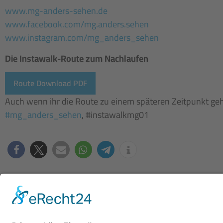
www.mg-anders-sehen.de
www.facebook.com/mg.anders.sehen
www.instagram.com/mg_anders_sehen
Die Instawalk-Route zum Nachlaufen
Route Download PDF
Auch wenn ihr die Route zu einem späteren Zeitpunkt geh
#mg_anders_sehen
, #instawalkmg01
#mg_anders_sehen / 2016