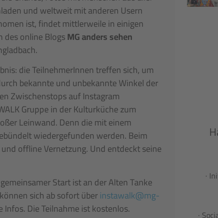
chladen und weltweit mit anderen Usern
omen ist, findet mittlerweile in einigen
en des online Blogs
MG anders sehen
ngladbach.
ebnis: die TeilnehmerInnen treffen sich, um
durch bekannte und unbekannte Winkel der
zen Zwischenstops auf Instagram
TAWALK Gruppe in der Kulturküche zum
roßer Leinwand. Denn die mit einem
H
gebündelt wiedergefunden werden. Beim
 und offline Vernetzung. Und entdeckt seine
· I
gemeinsamer Start ist an der Alten Tanke
e können sich ab sofort über
instawalk@mg-
Infos. Die Teilnahme ist kostenlos.
· Soc