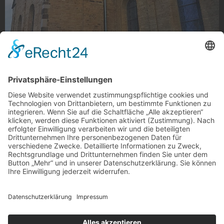
Münsterwinkel
Münsterwinkel, Gladbach
Foto: bjoern_mg via Instagram