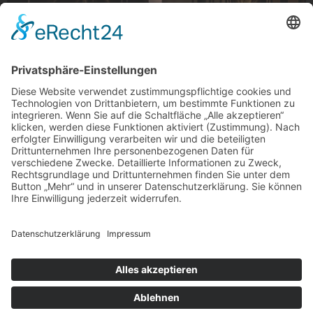
Lampentrauben
Lampentrauben am Kapuzinerplatz, Gladbach
Foto: Charakterathlet-Foto&Film