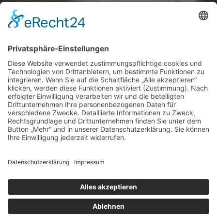
Volksgarten Boote
Volksgarten Boote
Foto: Stefanie Schulte