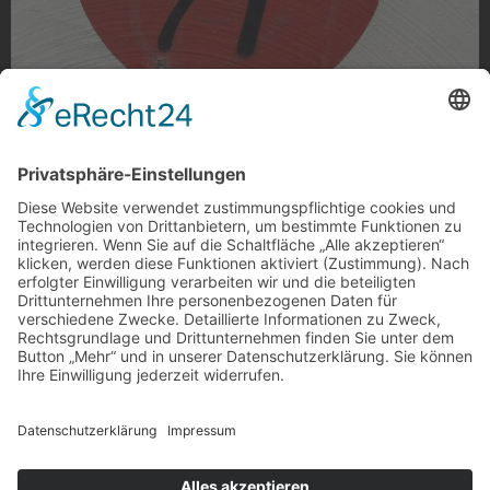
Trauerkloß
Trauerkloß auf der Odenkirchener Straße
Foto: Detlef Determeyer