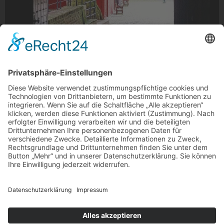
Torbogen im Schloss Rheydt
Torbogen im Schloss Rheydt
Foto: sony_eric_sson via Instagram