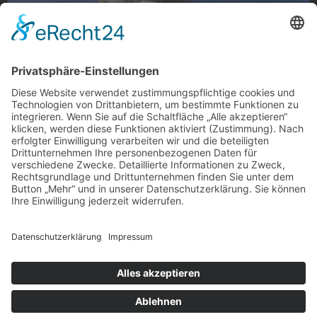
Steinfratze
Steinfratze auf der Hagelkreuzstraße, Venn/ Windberg
Foto: Stefanie Schulte