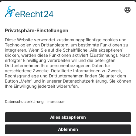
Stadtwaldweiher nachts
Stadtwaldweiher nachts, Rheydt
Foto: David Baus