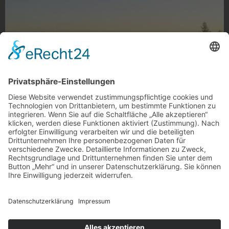
Stadthimmel
Stadthimmel, Hohenzollernstraße
Foto: senyorauxa via Instagram