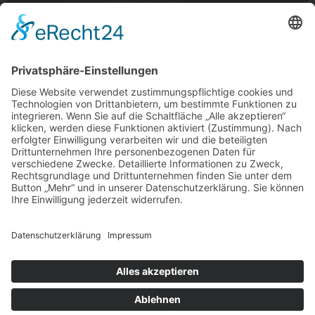
Sonnenuntergang am Kochhof
Sonnenuntergang am Kochhof, Odenkirchen
Foto: Hannah Lorenz