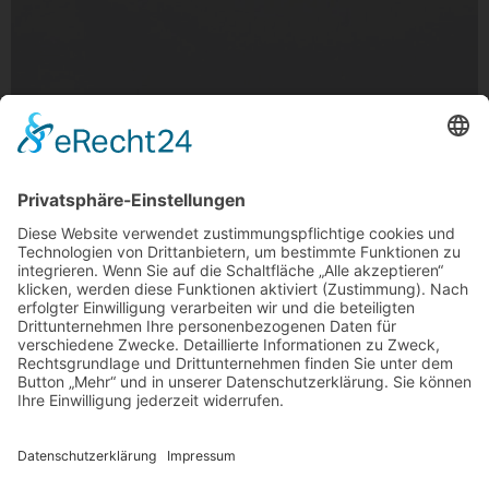
Sonnenkugel
Sonnenkugel, Karolinerpark/Römerbrunnen in Mülfort,
Rheydt
Foto: MG anders sehen