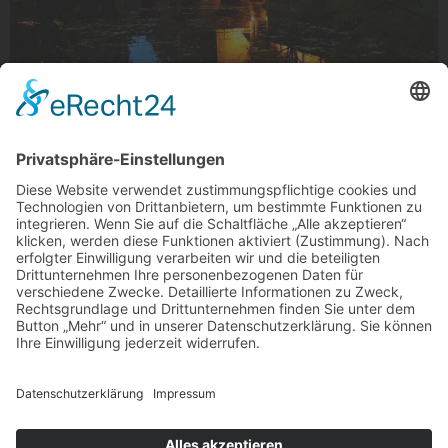
Schlossromantik
Schlossromantik, Schloss Rheydt
Foto: MG anders sehen