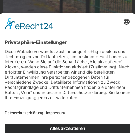
Rheydt avenue
Rheydt Avenue am Wallsend in North Tyneside,
Großbritannien (Partnerstadt)
Foto: Karl Wilson