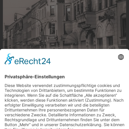
Retro Look
Retro Look am Wasserturm, Windberg
Foto: oprusbass via Instagram