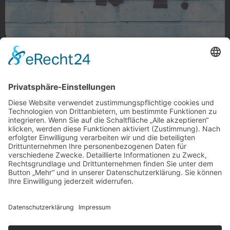
Respect Art
RESPECT ART! Gefunden am Hugo Junkers Park,
Rheydt
Foto: zirkuscaroli via Instagram