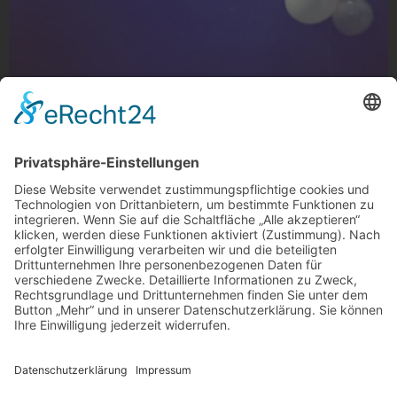
potpourri balloons
potpourri balloons im Projekt42 auf der Waldhausener
Straße, Gladbach
Foto: weinstein_ via Instagram