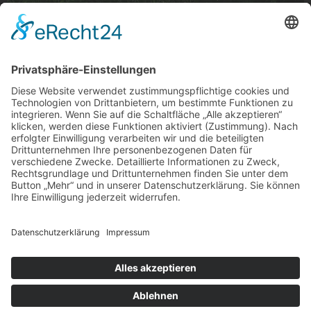
Pink Wall
Museum am Schloss Wickrath
Foto: Udo Henn