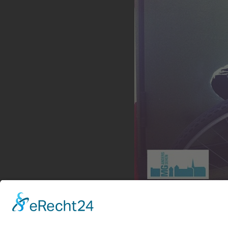
Nachdenklicher Reifen
Stromkastengraffiti auf der Goethestraße im Gründerzeitviert