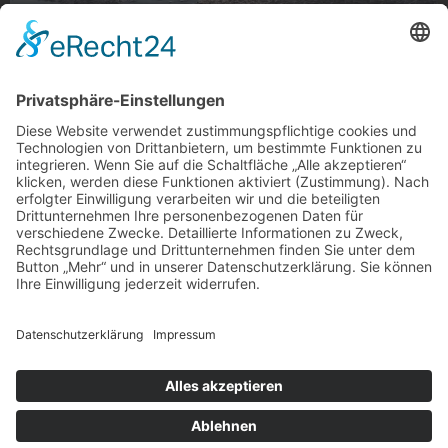
Matschweg
Matschweg im Sonnenuntergang
Foto: mauerwiediewand via Instagram