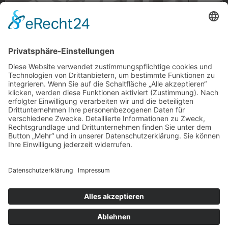
Lichtreflexe im Minto
Lichtreflexe im Minto, Gladbach
Foto: basthartart (via Instagram)