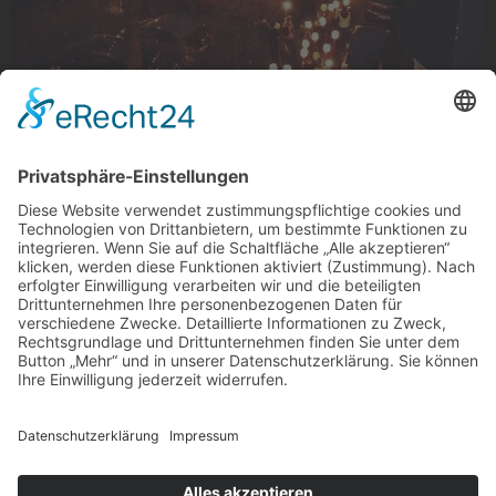
Lichterzug
St. Martinszug, Gladbach
Foto: aenna1922 via Instagram