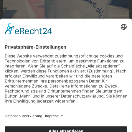
Ich hasse dich
„Ich hasse dich“, Eicken
Foto: bachelorofhartz via Instagram