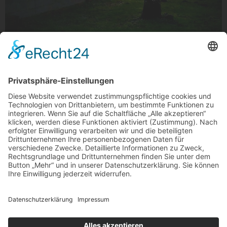
Hintergarten
Hintergarten
Foto: kodiskram via Instagram