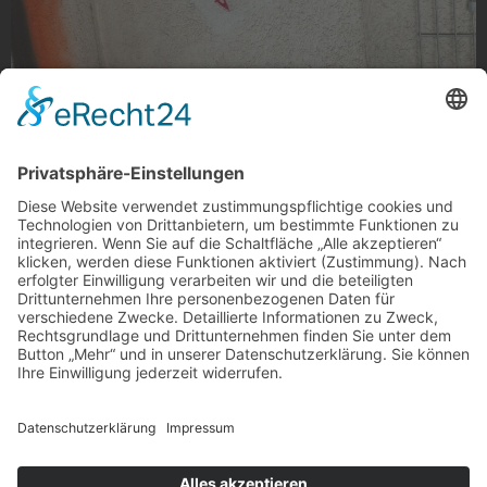
Herz sticht
Streetart, Spielkarte an der Oskar- Kühlen-Straße, Rheydt
Foto: MG anders sehen