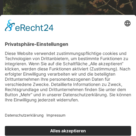
Herbstfarben am Geroweiher
Herbstfarben am Geroweiher, Gladbach
Foto: toevvl via Instagram