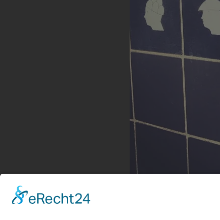
Häupter
Häupter im Bunten Garten, Gladbach