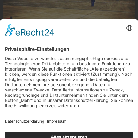
Flugschau
Am Hugo Junkers Hangar aufgenommen. Abflug 😉
Foto: chris_mg08 via Instagram