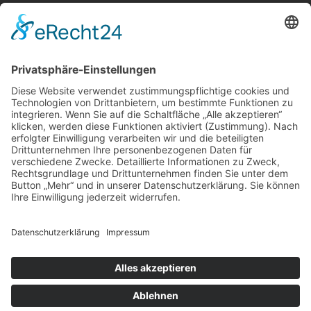
Fliegerhimmel
Fliegerhimmel, Wanlo
Foto: henkelage via Instagram