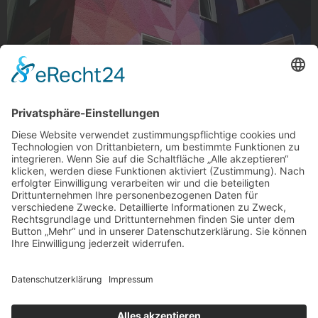
Fassadenmosaik
Fassadenmosaik auf der Brucknerallee, Rheydt
Foto: bachelorofhartz via Instagram