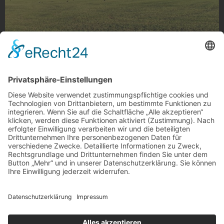
Farmfrieden
Farmfrieden, Rheindahlen
Foto: stawi_de via Instagram