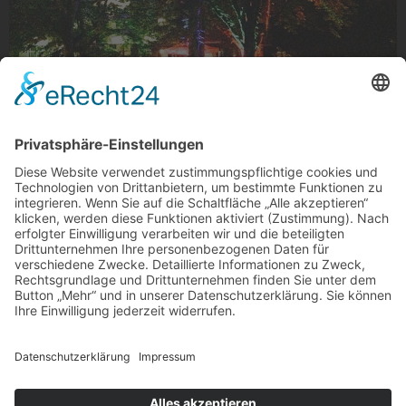
Farbentanz
Lichtfarbenspiel beim Jukomm, Gladbach
Foto: bonzai74 via Instagram