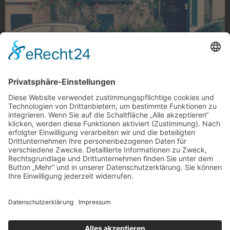
Es grünt so grün
Begrünte Hausfassade, Eicken
Foto: bachelorofhartz via Instagram