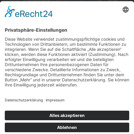
Eissee
Eissee im Stadtwald, Rheydt
Foto: Robert Goldmann