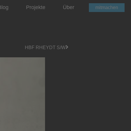
Blog
Projekte
Über
mitmachen
HBF RHEYDT S/W