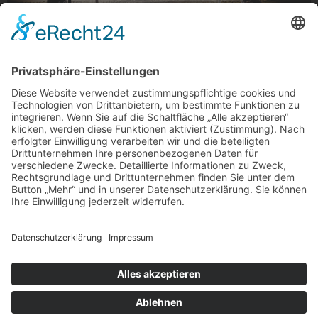
Fischerturm verschneit
Fischerturm verschneit, Brucknerallee
Wie gemalt umrahmen die verschneiten Äste der Allee
den Fischerturm.
Foto: Andreas Lousberg