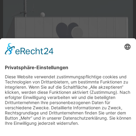
Das Dach des Bethesda
Das Dach des Bethesda, Gladbach
Herz und Männchen zieren das Dach des Bethesda
Krankenhauses. ❤️?
Foto: Stefan Bleihauer