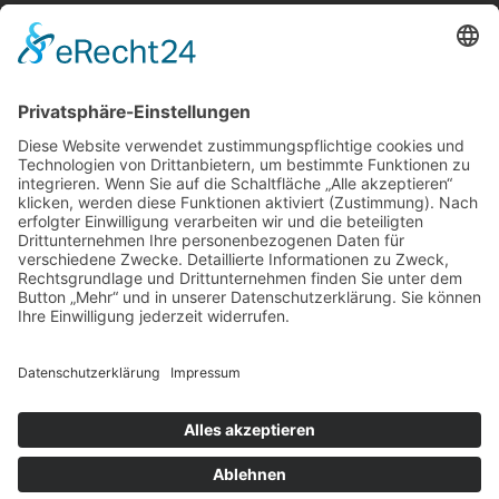
Citylights Bismarckstraße
Citylights, Bismarckstraße
Foto: henkelage via Instagram