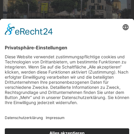
City Kirchturm
City Kirchturm, Gladbach
Foto: bjoern_mg via Instagram