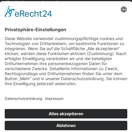
Brückenspiegelung
Brückenspiegelung im Schloss Rheydt
Foto: Harald Koch