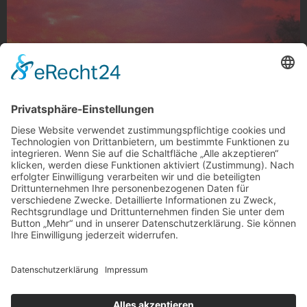
Blutroter Himmel
Morgenröte über der Stadt, Gladbach
Foto: kugelfischblog via Instagram