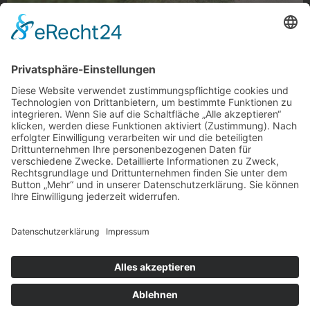
Blumenrot
Mohnblumen am Wegesrand, Rheindahlen
Foto: MG anders sehen