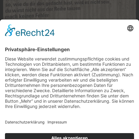
Begreife Doch
Begreife Doch, Gladbach
Foto: momentaufname via Instagram