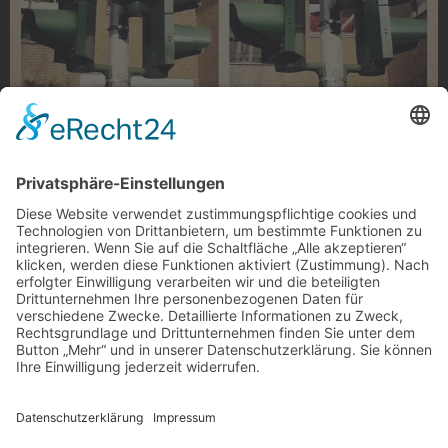
Ampelmännchen in Rheydt
Die Berliner Ampelmännchen haben sich nach Rheydt
verirrt. Uns gefällt es 😉
Foto: schnixie via Instagram